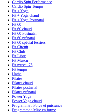
Cardio Spin Performance
Cardio Spin Tempo
Fit + Yoga
Fit + Yoga chaud
Fit + Yoga Postnatal
Fit 60
Fit 60 chaud
Fit 60 Postnatal
Fit 60 prénatal
Fit 60 spécial fessiers
Fit Circuit
Fit Club
Fit Libre
Fit Muscu
Fit muscu 75
Fit tempo
Hatha
Pilates
Pilates chaud
Pilates postnatal
Pilates prénatal
Power Yoga
Power Yoga chaud
Programme : Force et puissance
Programme : Mise en forme