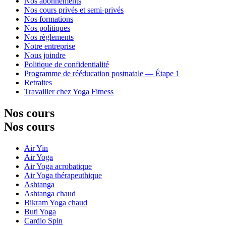
Nos abonnements
Nos cours privés et semi-privés
Nos formations
Nos politiques
Nos règlements
Notre entreprise
Nous joindre
Politique de confidentialité
Programme de rééducation postnatale — Étape 1
Retraites
Travailler chez Yoga Fitness
Nos cours
Nos cours
Air Yin
Air Yoga
Air Yoga acrobatique
Air Yoga thérapeuthique
Ashtanga
Ashtanga chaud
Bikram Yoga chaud
Buti Yoga
Cardio Spin