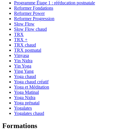
Programme Étape 1 : rééducation postnatale
Reformer Fondations
Reformer Power
Reformer Progression
Slow Flow
Slow Flow chaud
TRX
TRX +
TRX chaud
TRX postnatal
Vinyasa
Yin Nidra
Yin Yoga
Ying Yang
Yoga chaud
Yoga chaud créatif
Yoga et Méditation
Yoga Matinal
Yoga Nidra
Yoga prénatal
Yogalates
Yogalates chaud
Formations