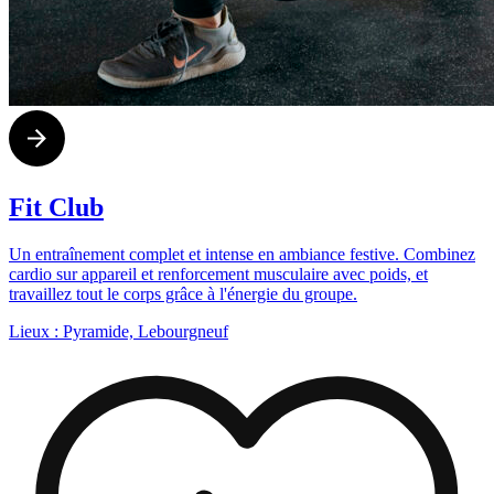
Fit Club
Un entraînement complet et intense en ambiance festive. Combinez
cardio sur appareil et renforcement musculaire avec poids, et
travaillez tout le corps grâce à l'énergie du groupe.
Lieux :
Pyramide, Lebourgneuf