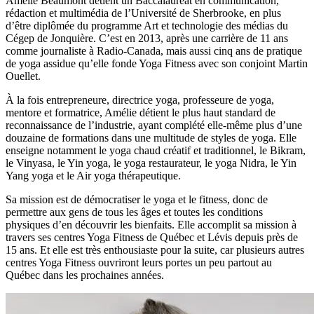
Amélie Beaumont détient un Baccalauréat en communication,
rédaction et multimédia de l’Université de Sherbrooke, en plus
d’être diplômée du programme Art et technologie des médias du
Cégep de Jonquière. C’est en 2013, après une carrière de 11 ans
comme journaliste à Radio-Canada, mais aussi cinq ans de pratique
de yoga assidue qu’elle fonde Yoga Fitness avec son conjoint Martin
Ouellet.
À la fois entrepreneure, directrice yoga, professeure de yoga,
mentore et formatrice, Amélie détient le plus haut standard de
reconnaissance de l’industrie, ayant complété elle-même plus d’une
douzaine de formations dans une multitude de styles de yoga. Elle
enseigne notamment le yoga chaud créatif et traditionnel, le Bikram,
le Vinyasa, le Yin yoga, le yoga restaurateur, le yoga Nidra, le Yin
Yang yoga et le Air yoga thérapeutique.
Sa mission est de démocratiser le yoga et le fitness, donc de
permettre aux gens de tous les âges et toutes les conditions
physiques d’en découvrir les bienfaits. Elle accomplit sa mission à
travers ses centres Yoga Fitness de Québec et Lévis depuis près de
15 ans. Et elle est très enthousiaste pour la suite, car plusieurs autres
centres Yoga Fitness ouvriront leurs portes un peu partout au
Québec dans les prochaines années.