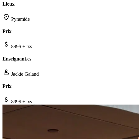
Lieux
Pyramide
Prix
899$ + txs
Enseignant.es
Jackie Galand
Prix
899$ + txs