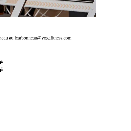
onneau au lcarbonneau@yogafitness.com
é
é